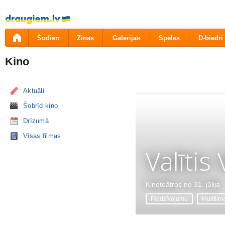
Pāriet
uz
saturu
Šodien
Ziņas
Galerijas
Spēles
D-biedri
Kino
Aktuāli
Šobrīd kino
Drīzumā
Visas filmas
Valītis
Kinoteātros no 31. jūlija
Piedzīvojumu
Multfilm