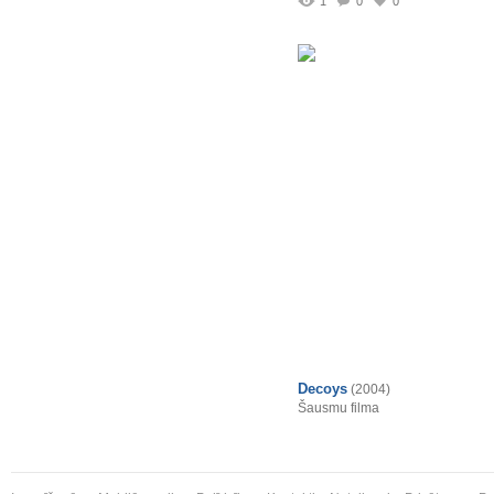
1
0
0
Decoys
(2004)
Šausmu filma