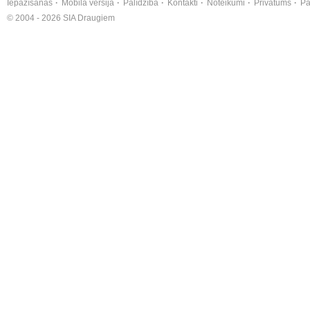
Iepazīšanās
Mobilā versija
Palīdzība
Kontakti
Noteikumi
Privātums
Pa
© 2004 - 2026 SIA Draugiem