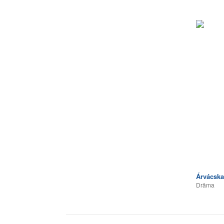
Árvácska
Drāma