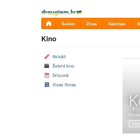
Pāriet
uz
saturu
Šodien
Ziņas
Galerijas
S
Kino
Aktuāli
Šobrīd kino
Drīzumā
Visas filmas
Ķ
Kinot
Pied