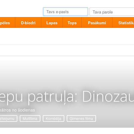
pēles
D-biedri
Lapas
Tops
Pasākumi
Statistik
epu patruļa: Dinozau
eātros no šodienas
zīvojumu
Multfilma
Komēdija
Ģimenes filma