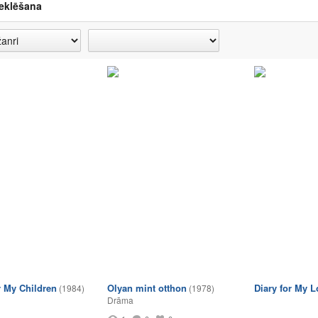
eklēšana
r My Children
Olyan mint otthon
Diary for My 
(1984)
(1978)
Drāma