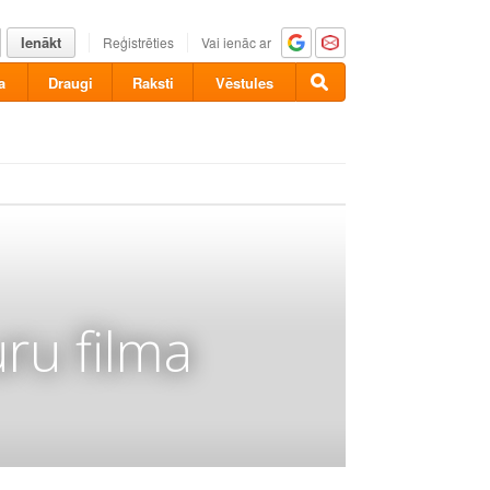
Ienākt
Reģistrēties
Vai ienāc ar
a
Draugi
Raksti
Vēstules
ru filma