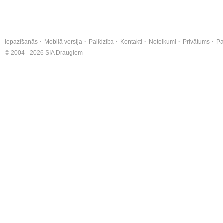
Iepazīšanās
Mobilā versija
Palīdzība
Kontakti
Noteikumi
Privātums
Pa
© 2004 - 2026 SIA Draugiem