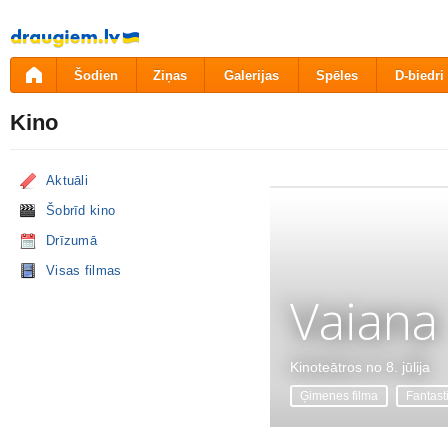
Pāriet
uz
saturu
Šodien
Ziņas
Galerijas
Spēles
D-biedri
Kino
Aktuāli
Šobrīd kino
Drīzumā
Visas filmas
Vaiana
Kinoteātros no 8. jūlija
Ģimenes filma
Fantast