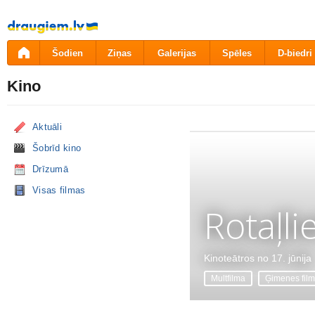
Pāriet
uz
saturu
Šodien
Ziņas
Galerijas
Spēles
D-biedri
Kino
Aktuāli
Šobrīd kino
Drīzumā
Visas filmas
Rotaļli
Kinoteātros no 17. jūnija
Multfilma
Ģimenes fil