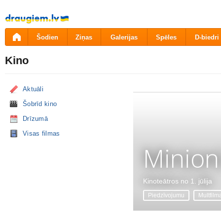
Pāriet
uz
saturu
Šodien
Ziņas
Galerijas
Spēles
D-biedri
Kino
Aktuāli
Šobrīd kino
Drīzumā
Visas filmas
Minion
Kinoteātros no 1. jūlija
Piedzīvojumu
Multfilm