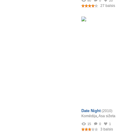
80
0
20
27 balsis
Date Night
(2010)
Komēdija
,
Asa sižeta
15
0
1
3 balsis