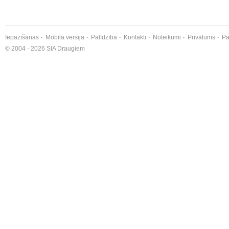
Iepazīšanās
Mobilā versija
Palīdzība
Kontakti
Noteikumi
Privātums
Pa
© 2004 - 2026 SIA Draugiem