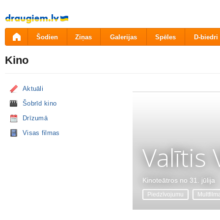
Pāriet
uz
saturu
Šodien
Ziņas
Galerijas
Spēles
D-biedri
Kino
Aktuāli
Šobrīd kino
Drīzumā
Visas filmas
Valītis
Kinoteātros no 31. jūlija
Piedzīvojumu
Multfilm