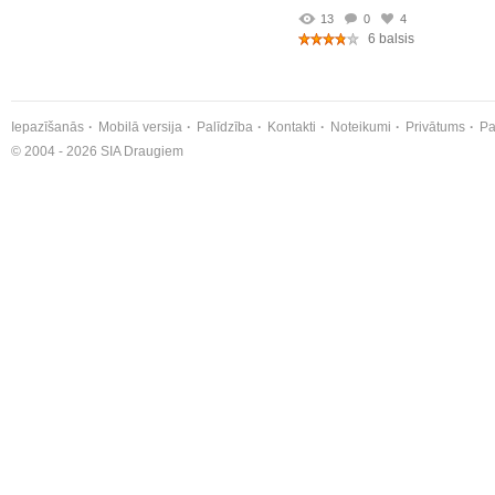
13
0
4
6 balsis
Iepazīšanās
Mobilā versija
Palīdzība
Kontakti
Noteikumi
Privātums
Pa
© 2004 - 2026 SIA Draugiem