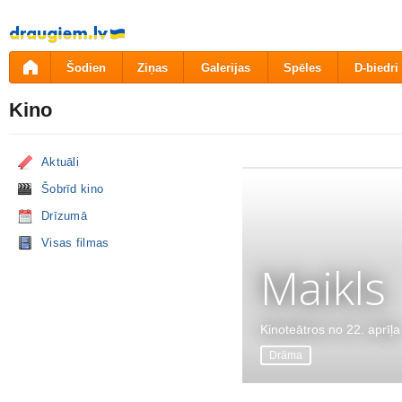
Pāriet
uz
saturu
Šodien
Ziņas
Galerijas
Spēles
D-biedri
Kino
Aktuāli
Šobrīd kino
Drīzumā
Visas filmas
Maikls
Kinoteātros no 22. aprīļa
Drāma