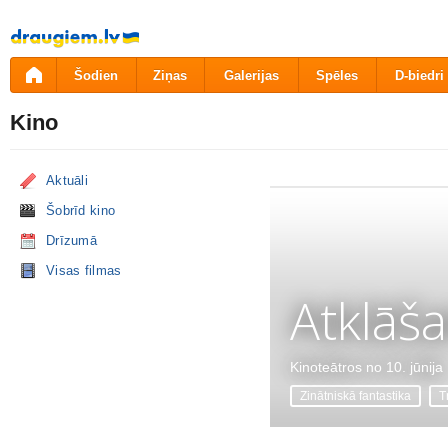
Pāriet
uz
saturu
Šodien
Ziņas
Galerijas
Spēles
D-biedri
Kino
Aktuāli
Šobrīd kino
Drīzumā
Visas filmas
Atklāš
Kinoteātros no 10. jūnija
Zinātniskā fantastika
Tr