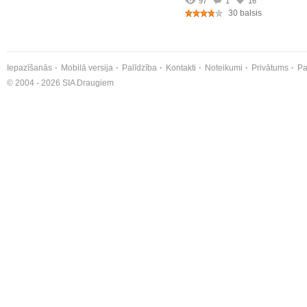
97
1
16
30 balsis
Iepazīšanās
Mobilā versija
Palīdzība
Kontakti
Noteikumi
Privātums
Pa
© 2004 - 2026 SIA Draugiem