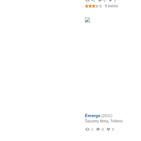
41
0
3
9 balsis
Emergo
(2011)
Šausmu filma
,
Trilleris
1
0
0