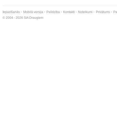
Iepazīšanās
Mobilā versija
Palīdzība
Kontakti
Noteikumi
Privātums
Pa
© 2004 - 2026 SIA Draugiem