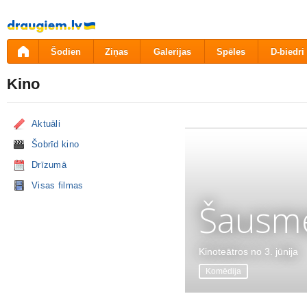
Pāriet
uz
saturu
Šodien
Ziņas
Galerijas
Spēles
D-biedri
Kino
Aktuāli
Šobrīd kino
Drīzumā
Visas filmas
Šausme
Kinoteātros no 3. jūnija
Komēdija