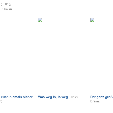
0
2
3 balsis
t euch niemals sicher
Was weg is, is weg
Der ganz groß
(2012)
8)
Drāma