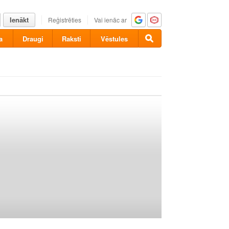
Ienākt
Reģistrēties
Vai ienāc ar
a
Draugi
Raksti
Vēstules