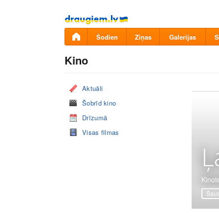
Pāriet
uz
saturu
Šodien
Ziņas
Galerijas
S
Kino
Aktuāli
Šobrīd kino
Drīzumā
Visas filmas
Ļ
Kinote
Šaus