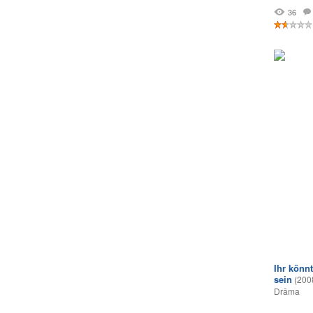
36
Ihr könn
sein
(200
Drāma