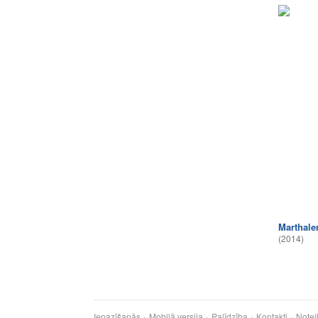
Marthaler
(2014)
Iepazīšanās
Mobilā versija
Palīdzība
Kontakti
Notei