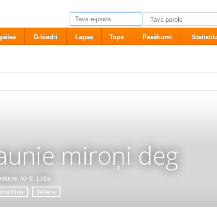
pēles
D-biedri
Lapas
Tops
Pasākumi
Statistik
aunie miroņi deg
ātros no 9. jūlija
mu filma
Trilleris