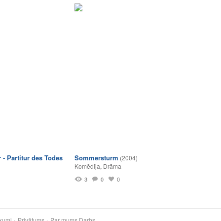
 - Partitur des Todes
Sommersturm
(2004)
Komēdija
,
Drāma
3
0
0
kumi
Privātums
Par mums
Darbs