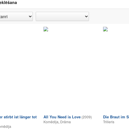
eklēšana
r stirbt ist länger tot
All You Need is Love
Die Braut im 
(2009)
Komēdija
,
Drāma
Trilleris
mēdija