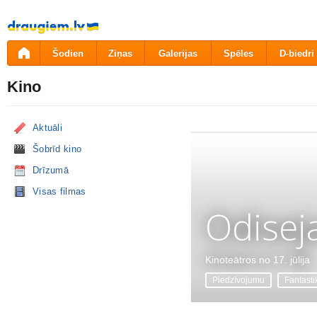
Pāriet
uz
saturu
Šodien
Ziņas
Galerijas
Spēles
D-biedri
Kino
Aktuāli
Šobrīd kino
Drīzumā
Visas filmas
Odisej
Kinoteātros no 17. jūlija
Piedzīvojumu
Fantasti