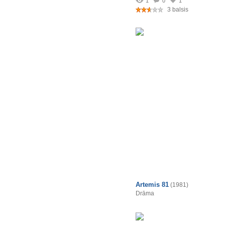
1
0
1
3 balsis
Artemis 81
(1981)
Drāma