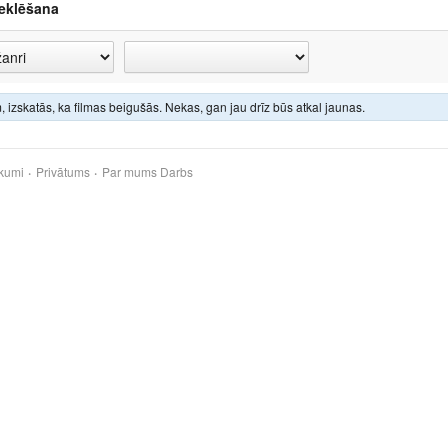
eklēšana
 izskatās, ka filmas beigušās. Nekas, gan jau drīz būs atkal jaunas.
kumi
Privātums
Par mums
Darbs