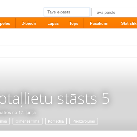
pēles
D-biedri
Lapas
Tops
Pasākumi
Statistik
otaļlietu stāsts 5
eātros no 17. jūnija
filma
Ģimenes filma
Komēdija
Piedzīvojumu