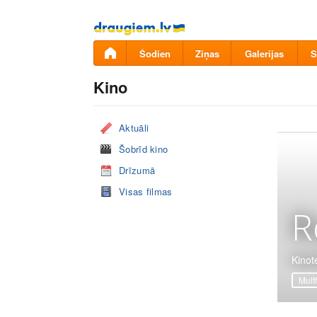
Pāriet
uz
saturu
Šodien
Ziņas
Galerijas
S
Kino
Aktuāli
Šobrīd kino
Drīzumā
Visas filmas
R
Kinot
Mult