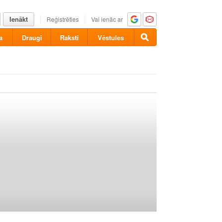
Ienākt
Reģistrēties
Vai ienāc ar
a
Draugi
Raksti
Vēstules