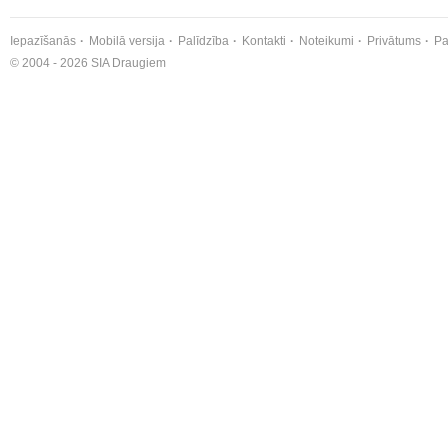
Iepazīšanās
Mobilā versija
Palīdzība
Kontakti
Noteikumi
Privātums
Pa
© 2004 - 2026 SIA Draugiem