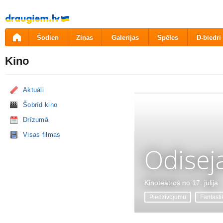
Pāriet
uz
saturu
Šodien
Ziņas
Galerijas
Spēles
D-biedri
Kino
Aktuāli
Šobrīd kino
Drīzumā
Visas filmas
Odisej
Kinoteātros no 17. jūlija
Piedzīvojumu
Fantasti