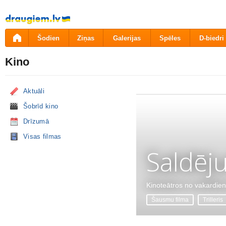
Pāriet
uz
saturu
Šodien
Ziņas
Galerijas
Spēles
D-biedri
Kino
Aktuāli
Šobrīd kino
Drīzumā
Visas filmas
Saldēj
Kinoteātros no vakardie
Šausmu filma
Trilleris