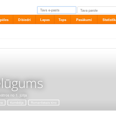
pēles
D-biedri
Lapas
Tops
Pasākumi
Statistik
elūgums
ātros no 1. jūlija
ma
Komēdija
Romantiskais kino