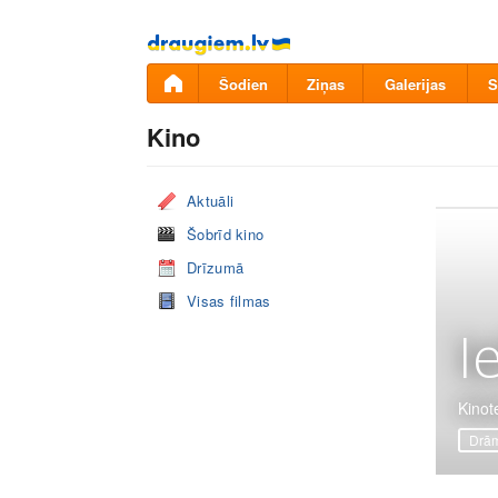
Pāriet
uz
saturu
Šodien
Ziņas
Galerijas
S
Kino
Aktuāli
Šobrīd kino
Drīzumā
Visas filmas
I
Kinote
Drā