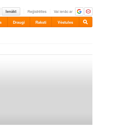
Ienākt
Reģistrēties
Vai ienāc ar
a
Draugi
Raksti
Vēstules