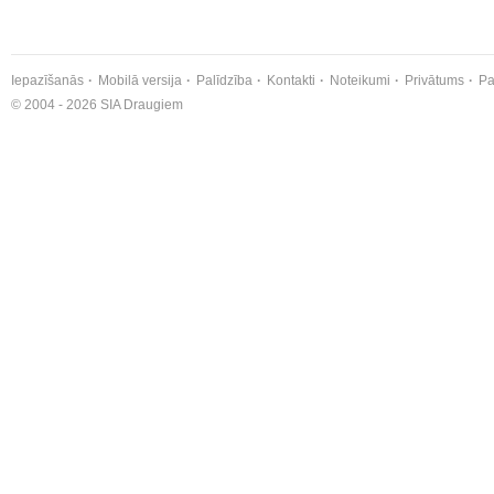
Iepazīšanās
Mobilā versija
Palīdzība
Kontakti
Noteikumi
Privātums
Pa
© 2004 - 2026 SIA Draugiem