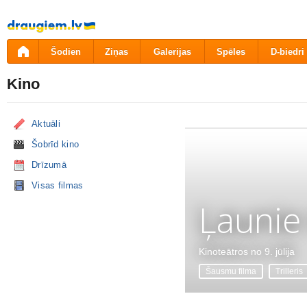
Pāriet
uz
saturu
Šodien
Ziņas
Galerijas
Spēles
D-biedri
Kino
Aktuāli
Šobrīd kino
Drīzumā
Visas filmas
Ļaunie
Kinoteātros no 9. jūlija
Šausmu filma
Trilleris