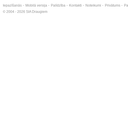
Iepazīšanās
Mobilā versija
Palīdzība
Kontakti
Noteikumi
Privātums
Pa
© 2004 - 2026 SIA Draugiem