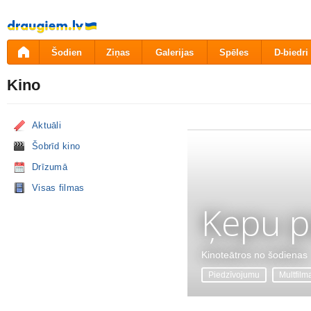
Pāriet
uz
saturu
Šodien
Ziņas
Galerijas
Spēles
D-biedri
Kino
Aktuāli
Šobrīd kino
Drīzumā
Visas filmas
Ķepu p
Kinoteātros no šodienas
Piedzīvojumu
Multfilm