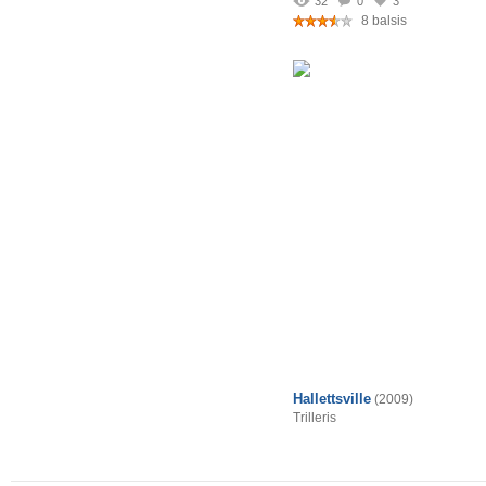
32
0
3
8 balsis
Hallettsville
(2009)
Trilleris