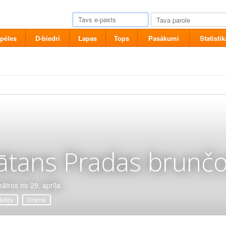
pēles
D-biedri
Lapas
Tops
Pasākumi
Statistik
ātans Pradas brunčo
eātros no 29. aprīļa
dija
Drāma