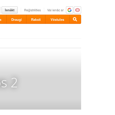
Ienākt
Reģistrēties
Vai ienāc ar
a
Draugi
Raksti
Vēstules
s 2