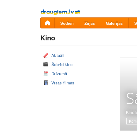
Pāriet
uz
saturu
Šodien
Ziņas
Galerijas
S
Kino
Aktuāli
Šobrīd kino
Drīzumā
Visas filmas
S
Kinot
Komē