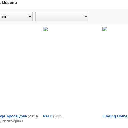
eklēšana
nge Apocalypse
Par 6
Finding Home
(2010)
(2002)
,
Piedzīvojumu