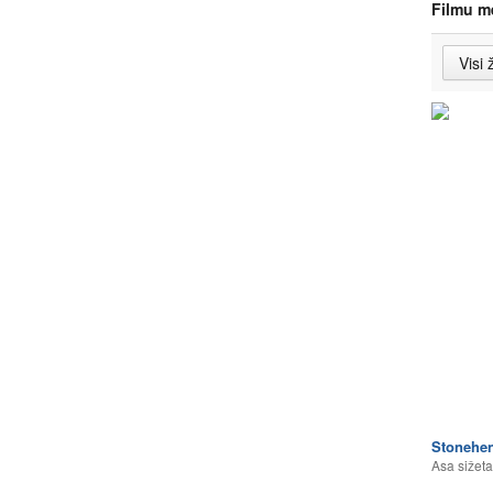
Filmu m
Stonehe
Asa sižeta