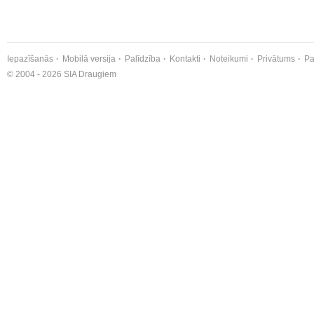
Iepazīšanās
Mobilā versija
Palīdzība
Kontakti
Noteikumi
Privātums
Pa
© 2004 - 2026 SIA Draugiem