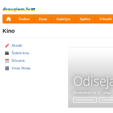
Pāriet
uz
saturu
Šodien
Ziņas
Galerijas
Spēles
D-biedri
Kino
Aktuāli
Šobrīd kino
Drīzumā
Visas filmas
Odisej
Kinoteātros no 17. jūlija
Piedzīvojumu
Fantasti