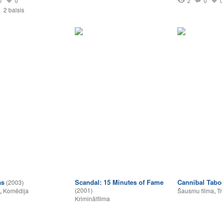
0
0
2
0
2 balsis
as
Scandal: 15 Minutes of Fame
Cannibal Tab
(2003)
(2001)
,
Komēdija
Šausmu filma
,
Tr
Kriminālfilma