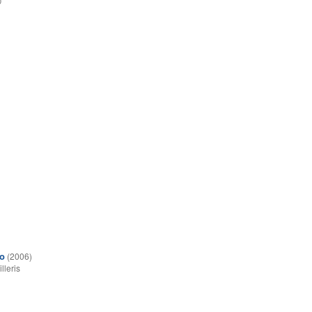
0
oo
(2006)
illeris