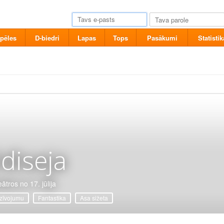
pēles
D-biedri
Lapas
Tops
Pasākumi
Statistik
diseja
ātros no 17. jūlija
zīvojumu
Fantastika
Asa sižeta