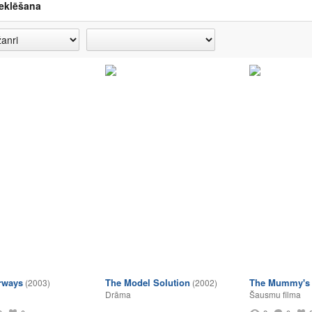
eklēšana
irways
The Model Solution
The Mummy's 
(2003)
(2002)
Drāma
Šausmu filma