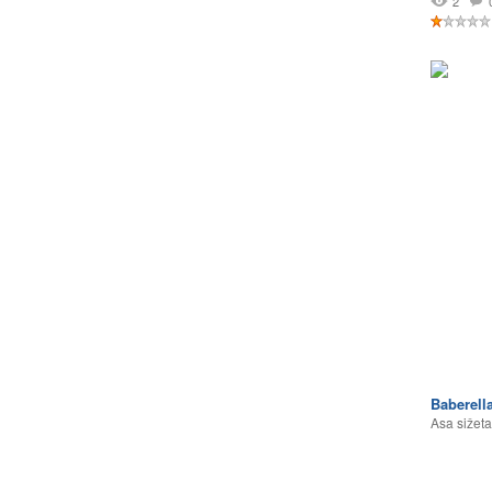
2
Baberell
Asa sižeta