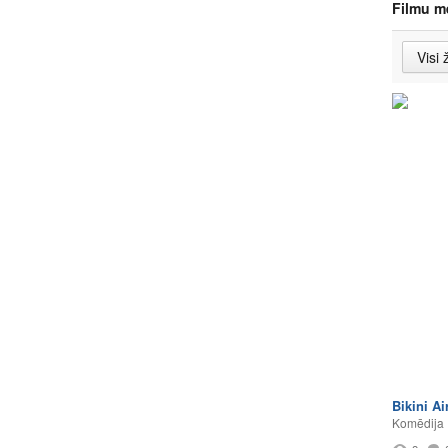
Filmu m
Bikini A
Komēdija