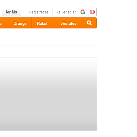
Ienākt
Reģistrēties
Vai ienāc ar
a
Draugi
Raksti
Vēstules