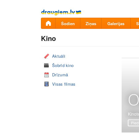
Pāriet
uz
saturu
Šodien
Ziņas
Galerijas
S
Kino
Aktuāli
Šobrīd kino
Drīzumā
Visas filmas
O
Kinote
Pied