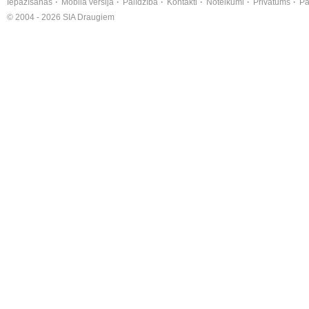
Iepazīšanās
Mobilā versija
Palīdzība
Kontakti
Noteikumi
Privātums
Pa
© 2004 - 2026 SIA Draugiem