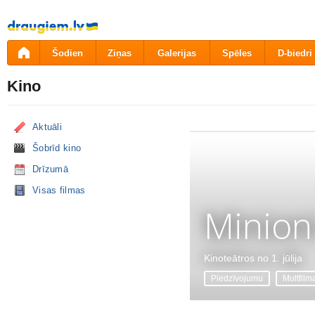
Pāriet
uz
saturu
Šodien
Ziņas
Galerijas
Spēles
D-biedri
Kino
Aktuāli
Šobrīd kino
Drīzumā
Visas filmas
Minion
Kinoteātros no 1. jūlija
Piedzīvojumu
Multfilm