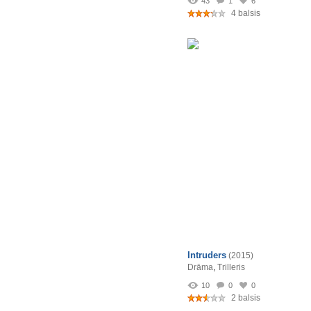
43
1
6
4 balsis
Intruders
(2015)
Drāma
,
Trilleris
10
0
0
2 balsis