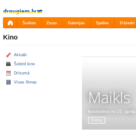
Pāriet
uz
saturu
Šodien
Ziņas
Galerijas
Spēles
D-biedri
Kino
Aktuāli
Šobrīd kino
Drīzumā
Visas filmas
Maikls
Kinoteātros no 22. aprīļa
Drāma