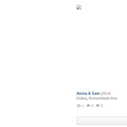
Amira & Sam
(2014)
Drāma
,
Romantiskais kino
1
0
0