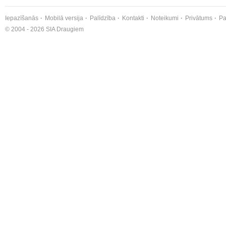
Iepazīšanās
Mobilā versija
Palīdzība
Kontakti
Noteikumi
Privātums
Pa
© 2004 - 2026 SIA Draugiem