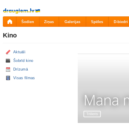
Pāriet
uz
saturu
Šodien
Ziņas
Galerijas
Spēles
D-biedri
Kino
Aktuāli
Šobrīd kino
Drīzumā
Visas filmas
Mana m
Trilleris