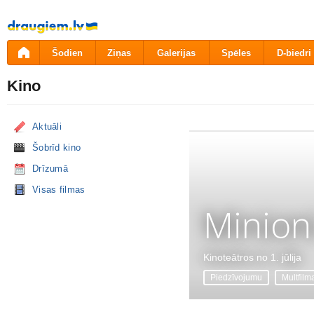
Pāriet
uz
saturu
Šodien
Ziņas
Galerijas
Spēles
D-biedri
Kino
Aktuāli
Šobrīd kino
Drīzumā
Visas filmas
Minion
Kinoteātros no 1. jūlija
Piedzīvojumu
Multfilm