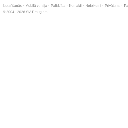
Iepazīšanās
Mobilā versija
Palīdzība
Kontakti
Noteikumi
Privātums
Pa
© 2004 - 2026 SIA Draugiem