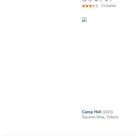
14
0
2
15 balsis
Camp Hell
(2010)
Šausmu filma
,
Trilleris