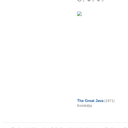
2
0
0
The Great Java
(1971)
Komēdija