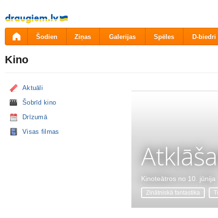
Pāriet
uz
saturu
Šodien
Ziņas
Galerijas
Spēles
D-biedri
Kino
Aktuāli
Šobrīd kino
Drīzumā
Visas filmas
Atklāš
Kinoteātros no 10. jūnija
Zinātniskā fantastika
Tr