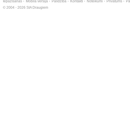
Iepazīšanās
Mobilā versija
Palīdzība
Kontakti
Noteikumi
Privātums
Pa
© 2004 - 2026 SIA Draugiem