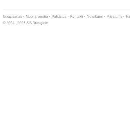
Iepazīšanās
Mobilā versija
Palīdzība
Kontakti
Noteikumi
Privātums
Pa
© 2004 - 2026 SIA Draugiem