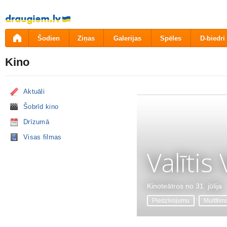
Pāriet
uz
saturu
Šodien
Ziņas
Galerijas
Spēles
D-biedri
Kino
Aktuāli
Šobrīd kino
Drīzumā
Visas filmas
Valītis
Kinoteātros no 31. jūlija
Piedzīvojumu
Multfilm