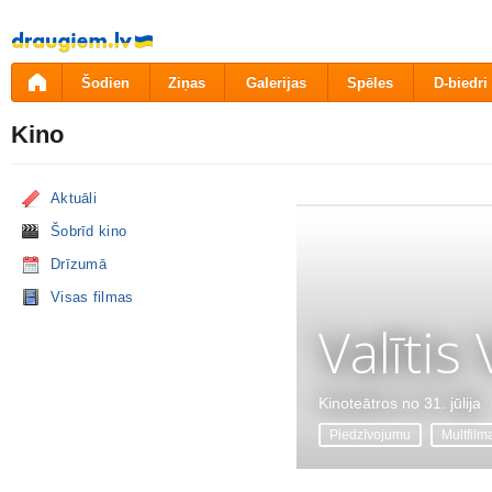
Pāriet
uz
saturu
Šodien
Ziņas
Galerijas
Spēles
D-biedri
Kino
Aktuāli
Šobrīd kino
Drīzumā
Visas filmas
Valītis
Kinoteātros no 31. jūlija
Piedzīvojumu
Multfilm