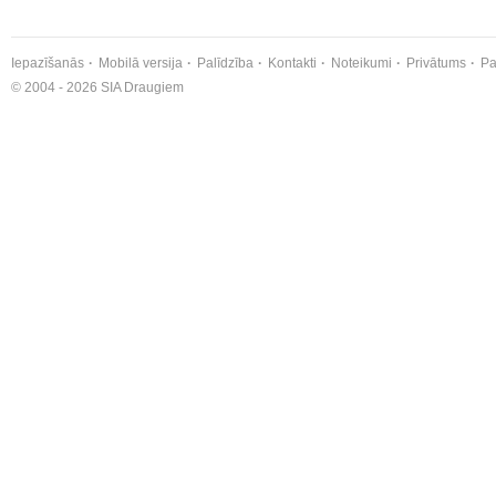
Iepazīšanās
Mobilā versija
Palīdzība
Kontakti
Noteikumi
Privātums
Pa
© 2004 - 2026 SIA Draugiem