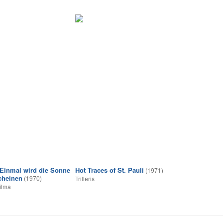
- Einmal wird die Sonne
Hot Traces of St. Pauli
(1971)
cheinen
(1970)
Trilleris
ilma