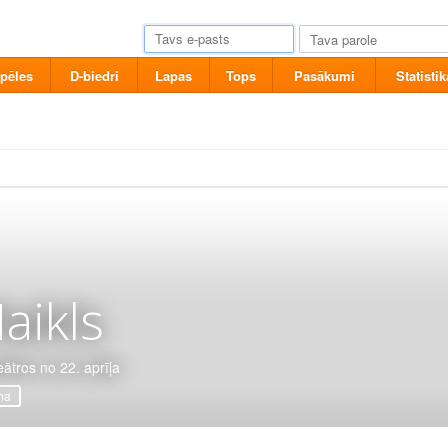
pēles
D-biedri
Lapas
Tops
Pasākumi
Statistik
aikls
eātros no 22. aprīļa
ma