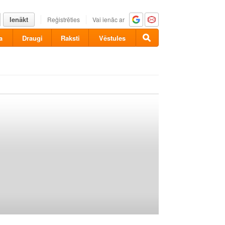
Ienākt
Reģistrēties
Vai ienāc ar
a
Draugi
Raksti
Vēstules