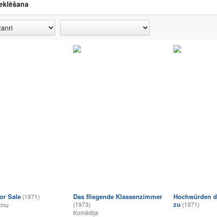
eklēšana
or Sale
Das fliegende Klassenzimmer
Hochwürden dr
(1971)
zu
(1973)
(1971)
umu
Komēdija