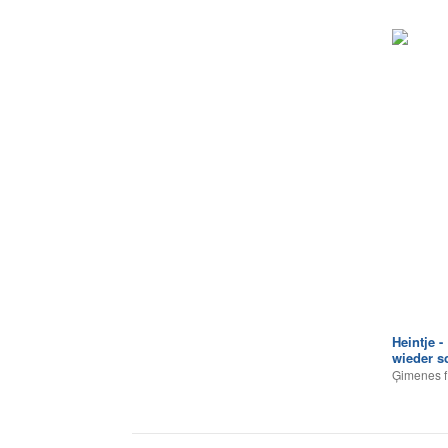
Heintje 
wieder s
Ģimenes f