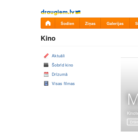
Pāriet
uz
saturu
Šodien
Ziņas
Galerijas
S
Kino
Aktuāli
Šobrīd kino
Drīzumā
Visas filmas
M
Kinot
Drā