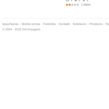
3
0
0
1 balss
Iepazīšanās
Mobilā versija
Palīdzība
Kontakti
Noteikumi
Privātums
Pa
© 2004 - 2026 SIA Draugiem