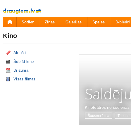
Pāriet
uz
saturu
Šodien
Ziņas
Galerijas
Spēles
D-biedri
Kino
Aktuāli
Šobrīd kino
Drīzumā
Visas filmas
Saldēj
Kinoteātros no šodienas
Šausmu filma
Trilleris