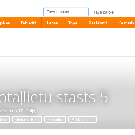
pēles
D-biedri
Lapas
Tops
Pasākumi
Statistik
otaļlietu stāsts 5
eātros no 17. jūnija
filma
Ģimenes filma
Komēdija
Piedzīvojumu