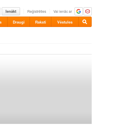
Ienākt
Reģistrēties
Vai ienāc ar
a
Draugi
Raksti
Vēstules