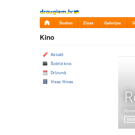
Pāriet
uz
saturu
Šodien
Ziņas
Galerijas
S
Kino
Aktuāli
Šobrīd kino
Drīzumā
Visas filmas
R
Kinot
Mult