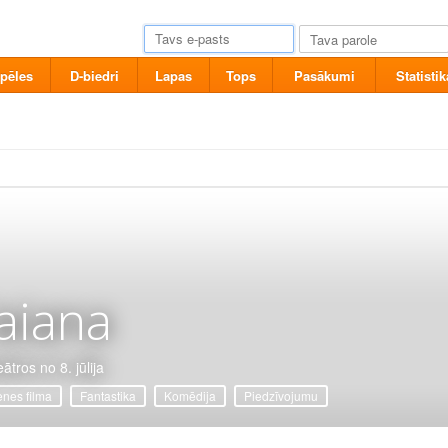
pēles
D-biedri
Lapas
Tops
Pasākumi
Statistik
aiana
ātros no 8. jūlija
nes filma
Fantastika
Komēdija
Piedzīvojumu