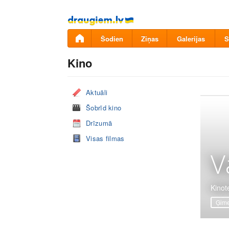
Pāriet
uz
saturu
Šodien
Ziņas
Galerijas
S
Kino
Aktuāli
Šobrīd kino
Drīzumā
Visas filmas
V
Kinote
Ģime