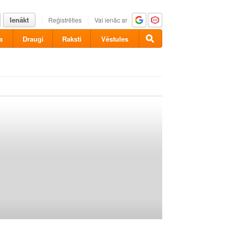
Ienākt
Reģistrēties
Vai ienāc ar
a
Draugi
Raksti
Vēstules