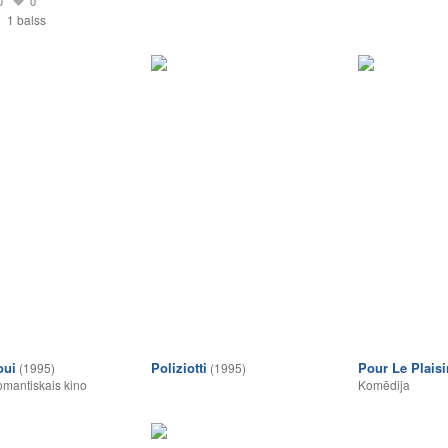
0
0
1 balss
oui
Poliziotti
Pour Le Plaisi
(1995)
(1995)
mantiskais kino
Komēdija