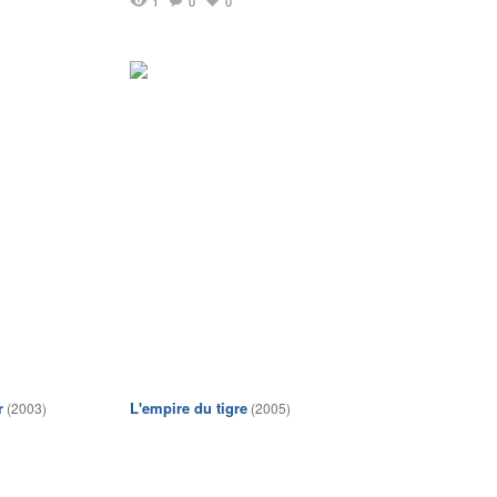
1
0
0
r
L'empire du tigre
(2003)
(2005)