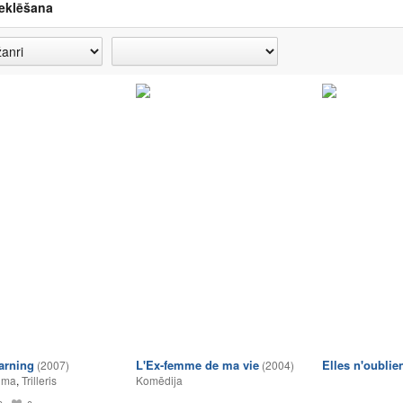
eklēšana
arning
L'Ex-femme de ma vie
Elles n'oublie
(2007)
(2004)
lma
,
Trilleris
Komēdija