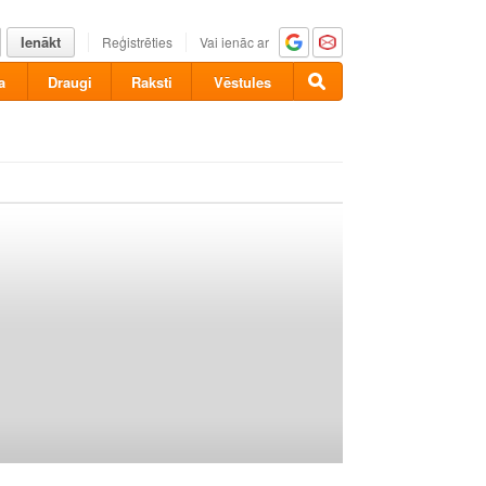
Ienākt
Reģistrēties
Vai ienāc ar
a
Draugi
Raksti
Vēstules