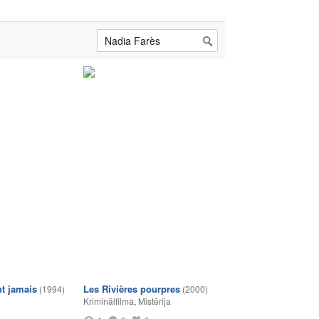
nt jamais
Les Rivières pourpres
(1994)
(2000)
Kriminālfilma
,
Mistērija