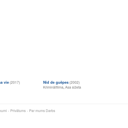
a vie
Nid de guêpes
(2017)
(2002)
Kriminālfilma
,
Asa sižeta
kumi
Privātums
Par mums
Darbs