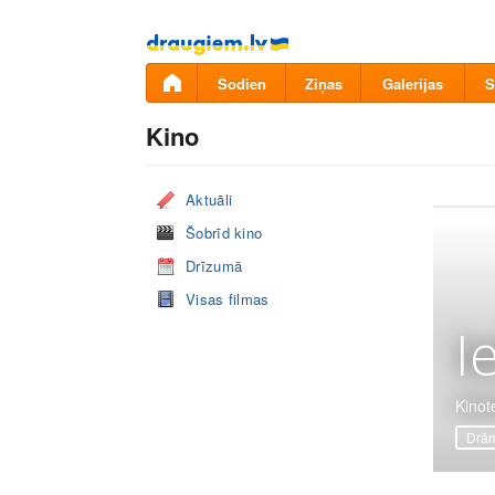
Pāriet
uz
saturu
Šodien
Ziņas
Galerijas
S
Kino
Aktuāli
Šobrīd kino
Drīzumā
Visas filmas
I
Kinote
Drā