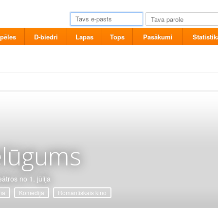
pēles
D-biedri
Lapas
Tops
Pasākumi
Statistik
elūgums
ātros no 1. jūlija
ma
Komēdija
Romantiskais kino