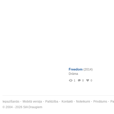
Freedom
(2014)
Drāma
1
0
0
Iepazīšanās
Mobilā versija
Palīdzība
Kontakti
Noteikumi
Privātums
Pa
© 2004 - 2026 SIA Draugiem