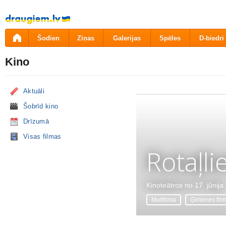
Pāriet
uz
saturu
Šodien
Ziņas
Galerijas
Spēles
D-biedri
Kino
Aktuāli
Šobrīd kino
Drīzumā
Visas filmas
Rotaļli
Kinoteātros no 17. jūnija
Multfilma
Ģimenes fil