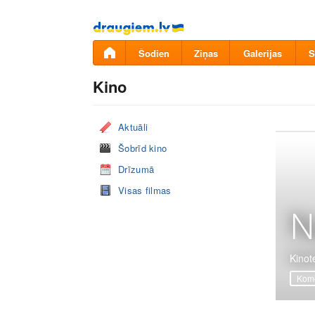
Pāriet
uz
saturu
Šodien
Ziņas
Galerijas
S
Kino
Aktuāli
Šobrīd kino
Drīzumā
Visas filmas
N
Kinote
Komē