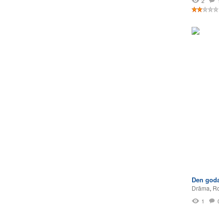
2
Den goda
Drāma
,
Ro
1