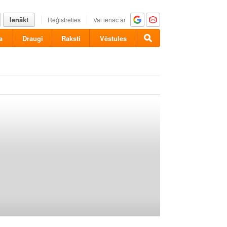
Ienākt
Reģistrēties
Vai ienāc ar
a
Draugi
Raksti
Vēstules