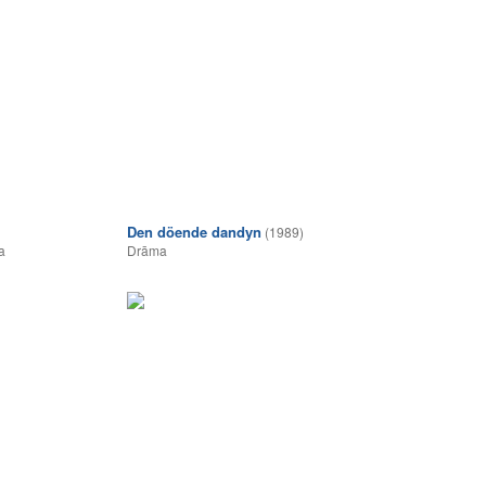
Den döende dandyn
(1989)
a
Drāma