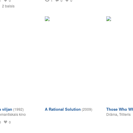
1
0
1
0
0
2 balsis
 viljan
A Rational Solution
Those Who Wh
(1992)
(2009)
mantiskais kino
Drāma
,
Trilleris
0
0