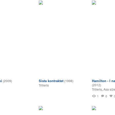
ki
Sista kontraktet
Hamilton - I n
(2009)
(1998)
(2012)
Trilleris
Trilleris
,
Asa siže
1
0