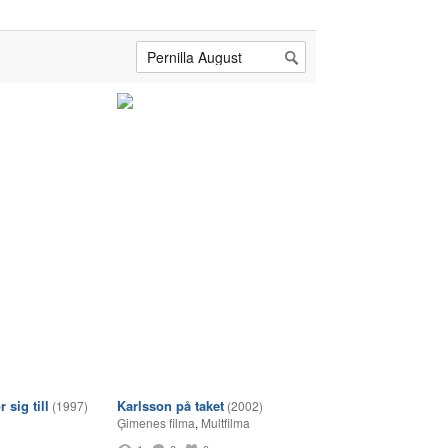
 sig till
Karlsson på taket
(1997)
(2002)
Ģimenes filma
,
Multfilma