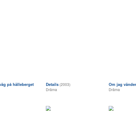
äg på hälleberget
Details
Om jag vände
(2003)
Drāma
Drāma