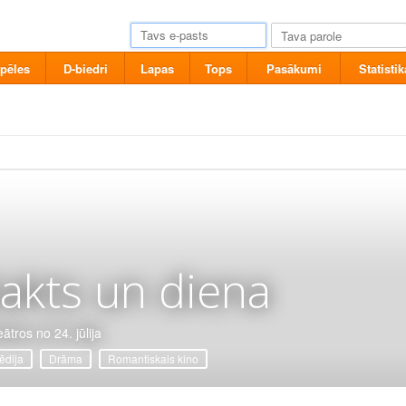
pēles
D-biedri
Lapas
Tops
Pasākumi
Statistik
akts un diena
ātros no 24. jūlija
dija
Drāma
Romantiskais kino