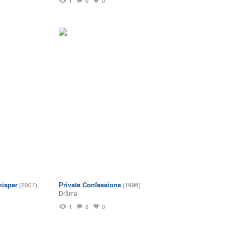
1
0
0
isper
Private Confessions
(2007)
(1996)
Drāma
1
0
0