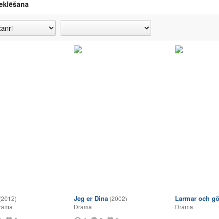
eklēšana
Jeg er Dina
Larmar och gör
(2012)
(2002)
rāma
Drāma
Drāma