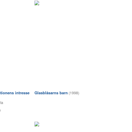
ationens intresse
Glasblåsarns barn
(1998)
ta
0