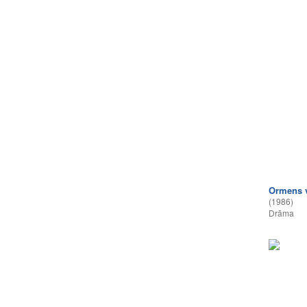
Ormens v
(1986)
Drāma