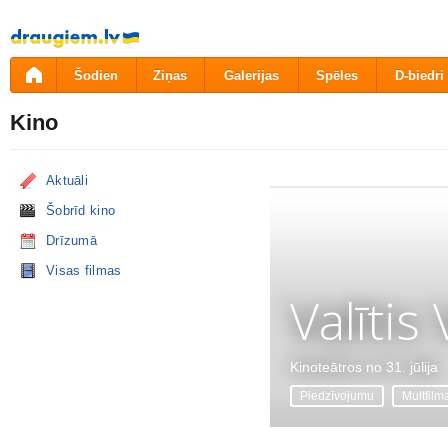
Pāriet
uz
saturu
Šodien
Ziņas
Galerijas
Spēles
D-biedri
Kino
Aktuāli
Šobrīd kino
Drīzumā
Visas filmas
Valītis
Kinoteātros no 31. jūlija
Piedzīvojumu
Multfilm