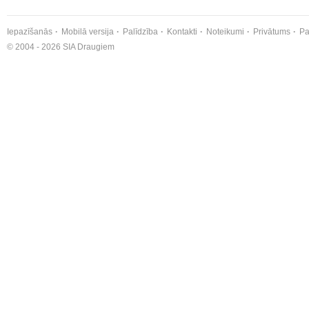
Iepazīšanās
Mobilā versija
Palīdzība
Kontakti
Noteikumi
Privātums
Pa
© 2004 - 2026 SIA Draugiem