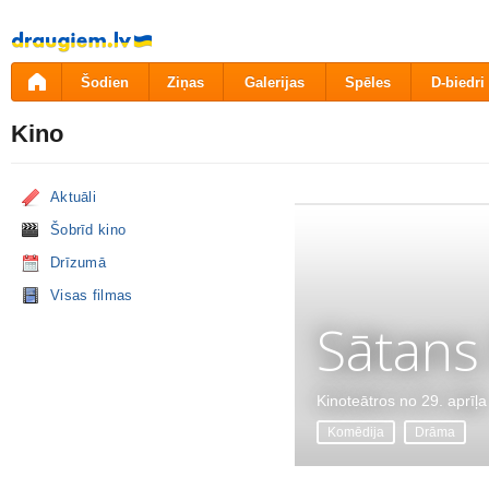
Pāriet
uz
saturu
Šodien
Ziņas
Galerijas
Spēles
D-biedri
Kino
Aktuāli
Šobrīd kino
Drīzumā
Visas filmas
Sātans
Kinoteātros no 29. aprīļa
Komēdija
Drāma