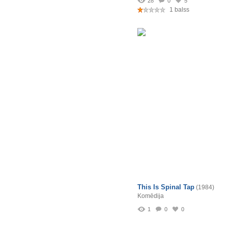
28
0
5
1 balss
This Is Spinal Tap
(1984)
Komēdija
1
0
0