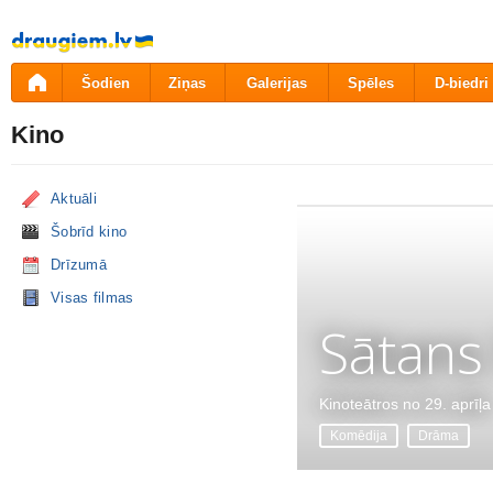
Pāriet
uz
saturu
Šodien
Ziņas
Galerijas
Spēles
D-biedri
Kino
Aktuāli
Šobrīd kino
Drīzumā
Visas filmas
Sātans
Kinoteātros no 29. aprīļa
Komēdija
Drāma