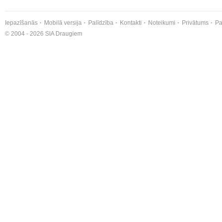
Iepazīšanās
Mobilā versija
Palīdzība
Kontakti
Noteikumi
Privātums
Pa
© 2004 - 2026 SIA Draugiem