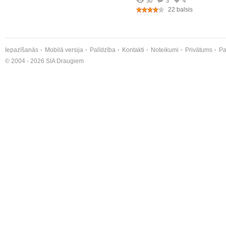
30
3
4
22 balsis
Iepazīšanās
Mobilā versija
Palīdzība
Kontakti
Noteikumi
Privātums
Pa
© 2004 - 2026 SIA Draugiem