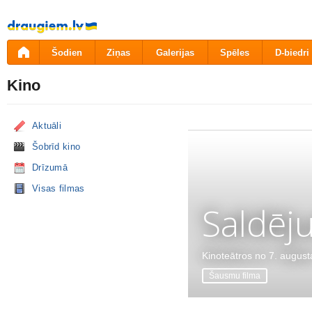
Pāriet
uz
saturu
Šodien
Ziņas
Galerijas
Spēles
D-biedri
Kino
Aktuāli
Šobrīd kino
Drīzumā
Visas filmas
Saldēj
Kinoteātros no 7. august
Šausmu filma