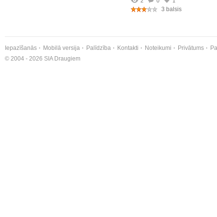
2
0
1
3 balsis
Iepazīšanās
Mobilā versija
Palīdzība
Kontakti
Noteikumi
Privātums
Pa
© 2004 - 2026 SIA Draugiem