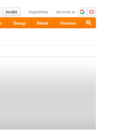
Ienākt
Reģistrēties
Vai ienāc ar
a
Draugi
Raksti
Vēstules