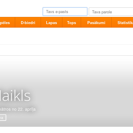
pēles
D-biedri
Lapas
Tops
Pasākumi
Statistik
aikls
eātros no 22. aprīļa
ma