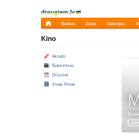
Pāriet
uz
saturu
Šodien
Ziņas
Galerijas
S
Kino
Aktuāli
Šobrīd kino
Drīzumā
Visas filmas
M
Kinot
Drā