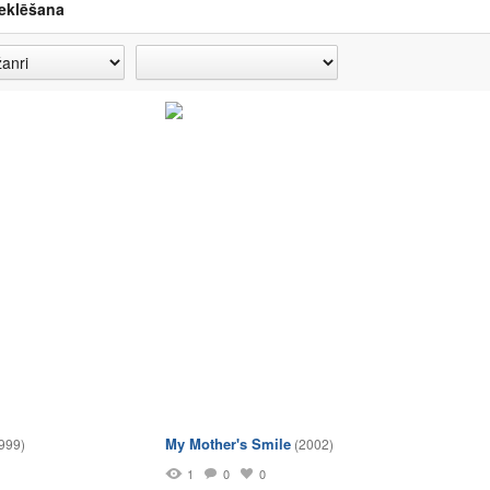
eklēšana
My Mother's Smile
999)
(2002)
1
0
0