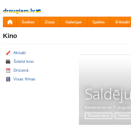
Pāriet
uz
saturu
Šodien
Ziņas
Galerijas
Spēles
D-biedri
Kino
Aktuāli
Šobrīd kino
Drīzumā
Visas filmas
Saldēj
Kinoteātros no 7. august
Šausmu filma
Trilleris