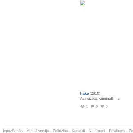
Fake
(2010)
Asa sižeta
,
Kriminālfilma
1
0
0
Iepazīšanās
Mobilā versija
Palīdzība
Kontakti
Noteikumi
Privātums
Pa