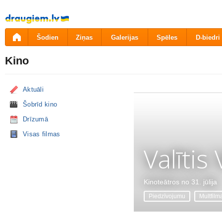
Pāriet
uz
saturu
Šodien
Ziņas
Galerijas
Spēles
D-biedri
Kino
Aktuāli
Šobrīd kino
Drīzumā
Visas filmas
Valītis
Kinoteātros no 31. jūlija
Piedzīvojumu
Multfilm