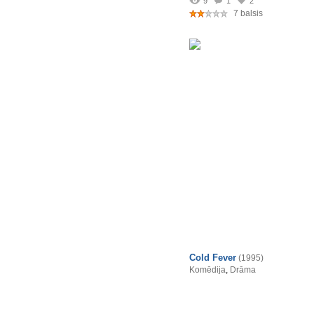
9
1
2
7 balsis
Cold Fever
(1995)
Komēdija
,
Drāma