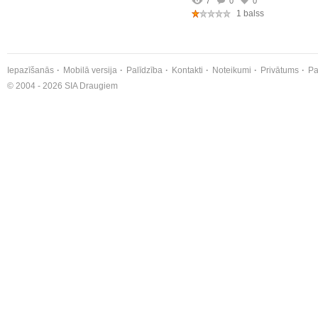
7
0
0
1 balss
Iepazīšanās
Mobilā versija
Palīdzība
Kontakti
Noteikumi
Privātums
Pa
© 2004 - 2026 SIA Draugiem