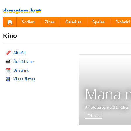
Pāriet
uz
saturu
Šodien
Ziņas
Galerijas
Spēles
D-biedri
Kino
Aktuāli
Šobrīd kino
Drīzumā
Visas filmas
Mana m
Kinoteātros no 31. jūlija
Trilleris