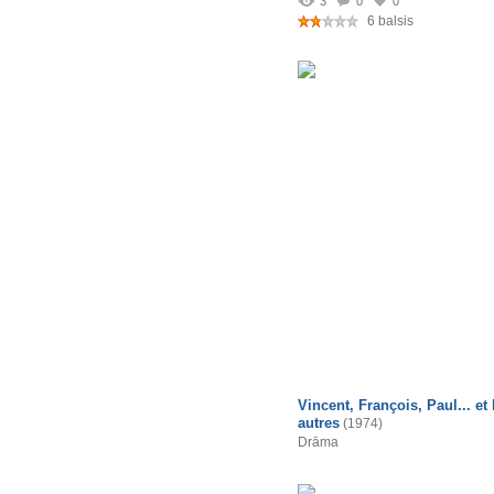
3
0
0
6 balsis
Vincent, François, Paul... et 
autres
(1974)
Drāma