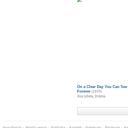
On a Clear Day You Can See
Forever
(1970)
Asa sižeta
,
Drāma
Iepazīšanās
Mobilā versija
Palīdzība
Kontakti
Noteikumi
Privātums
Pa