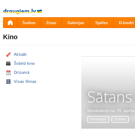
Pāriet
uz
saturu
Šodien
Ziņas
Galerijas
Spēles
D-biedri
Kino
Aktuāli
Šobrīd kino
Drīzumā
Visas filmas
Sātans
Kinoteātros no 29. aprīļa
Komēdija
Drāma