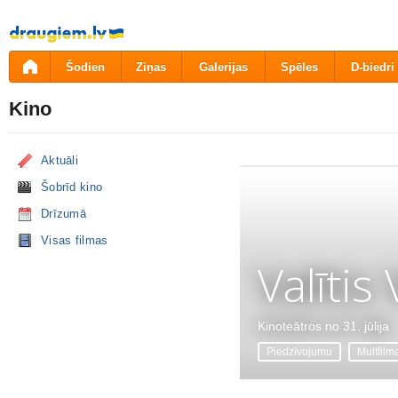
Pāriet
uz
saturu
Šodien
Ziņas
Galerijas
Spēles
D-biedri
Kino
Aktuāli
Šobrīd kino
Drīzumā
Visas filmas
Valītis
Kinoteātros no 31. jūlija
Piedzīvojumu
Multfilm