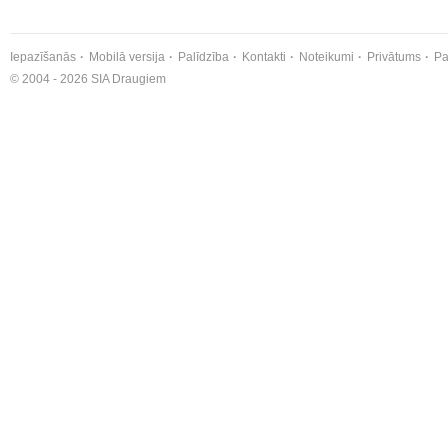
Iepazīšanās
Mobilā versija
Palīdzība
Kontakti
Noteikumi
Privātums
Pa
© 2004 - 2026 SIA Draugiem