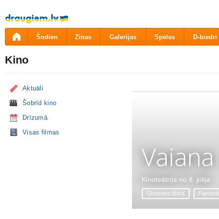
Pāriet
uz
saturu
Šodien
Ziņas
Galerijas
Spēles
D-biedri
Kino
Aktuāli
Šobrīd kino
Drīzumā
Visas filmas
Vaiana
Kinoteātros no 8. jūlija
Ģimenes filma
Fantast