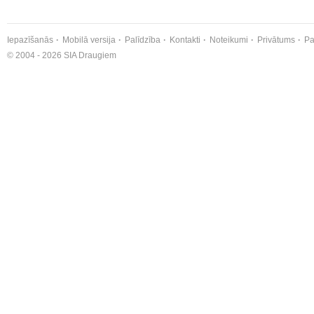
Iepazīšanās
Mobilā versija
Palīdzība
Kontakti
Noteikumi
Privātums
Pa
© 2004 - 2026 SIA Draugiem