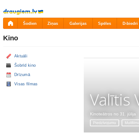
Pāriet
uz
saturu
Šodien
Ziņas
Galerijas
Spēles
D-biedri
Kino
Aktuāli
Šobrīd kino
Drīzumā
Visas filmas
Valītis
Kinoteātros no 31. jūlija
Piedzīvojumu
Multfilm