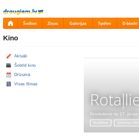
Pāriet
uz
saturu
Šodien
Ziņas
Galerijas
Spēles
D-biedri
Kino
Aktuāli
Šobrīd kino
Drīzumā
Visas filmas
Rotaļli
Kinoteātros no 17. jūnija
Multfilma
Ģimenes fil