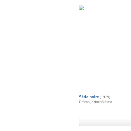
Série noire
(1979)
Drāma
,
Kriminālfilma