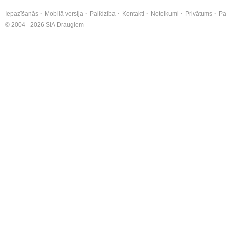
Iepazīšanās
Mobilā versija
Palīdzība
Kontakti
Noteikumi
Privātums
Pa
© 2004 - 2026 SIA Draugiem