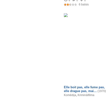
6
0
0
6 balsis
Elle boit pas, elle fume pas,
elle drague pas, mai…
(1970)
Komēdija
,
Kriminālfilma