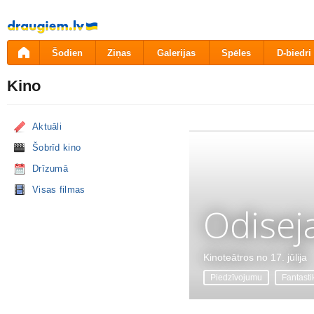
Pāriet
uz
saturu
Šodien
Ziņas
Galerijas
Spēles
D-biedri
Kino
Aktuāli
Šobrīd kino
Drīzumā
Visas filmas
Odisej
Kinoteātros no 17. jūlija
Piedzīvojumu
Fantasti