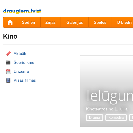
Pāriet
uz
saturu
Šodien
Ziņas
Galerijas
Spēles
D-biedri
Kino
Aktuāli
Šobrīd kino
Drīzumā
Visas filmas
Ielūgu
Kinoteātros no 1. jūlija
Drāma
Komēdija