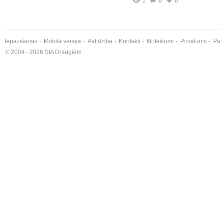
1
0
0
Iepazīšanās
Mobilā versija
Palīdzība
Kontakti
Noteikumi
Privātums
Pa
© 2004 - 2026 SIA Draugiem